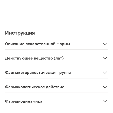
Инструкция
Описание лекарственной формы
Таблетки синего цвета, с вкраплениями, плоские, кругл
Действующее вещество (лат)
Ketorolacum
Фармакотерапевтическая группа
Нестероидный противовоспалительный препарат
Фармакологическое действие
Обезболивающее, противовоспалительное, жаропони
Фармакодинамика
Нестероидный противовоспалительный препарат (НПВП)