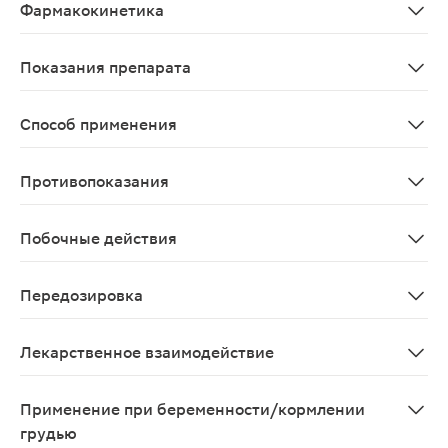
Фармакокинетика
После приема внутрь кеторолак хорошо всасывается в 
Показания препарата
Болевой синдром средней и сильной интенсивности ра
Способ применения
Положить таблетку Кетанов® МД на язык, где она сраз
Противопоказания
Гиперчувствительность;полное или неполное сочетан
Побочные действия
По частоте побочные эффекты разделены согласно крит
Передозировка
Данные отсутствуют
Лекарственное взаимодействие
Одновременное применение кеторолака с ацетилсалиц
Применение при беременности/кормлении
грудью