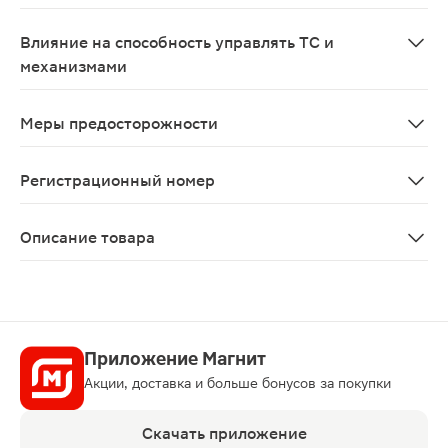
Применение препарата во время беременности и в пе
Влияние на способность управлять ТС и
механизмами
В период лечения возможно развитие побочных эффект
Меры предосторожности
При совместном применении с другими НПВС может наб
Регистрационный номер
ЛП-005810
Описание товара
Кетанов МД таблетки 10мг 20шт относится к категори
Приложение Магнит
Акции, доставка и больше бонусов за покупки
Скачать приложение