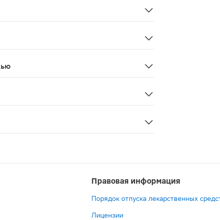
беременность, кормление грудью.
дью
лактации.
ется лекарственным средством. Перед применением реко
 - магния цитрат, лактозу, загуститель гидроксипропил
Правовая информация
Порядок отпуска лекарственных средс
Лицензии