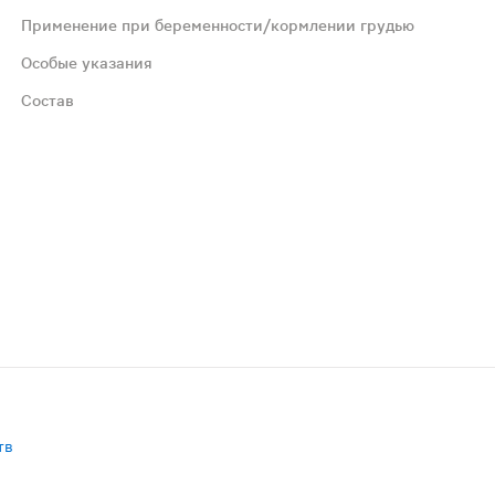
Применение при беременности/кормлении грудью
Особые указания
Состав
мендуется проконсультироваться с врачом.
метил целлюлозу, стабилизатор мальтодекстрин, агенты а
тв