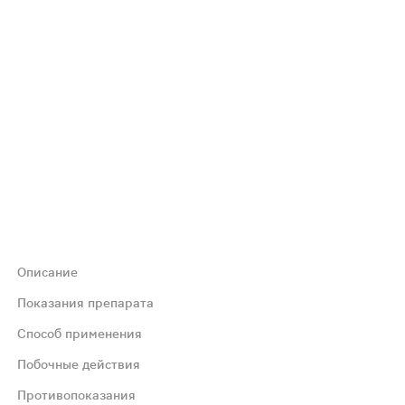
Описание
 тревожности, снятия мышечных спазмов и судорог. Осно
Показания препарата
Способ применения
Побочные действия
Противопоказания