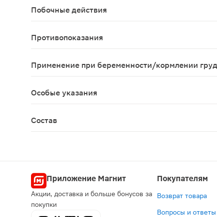
Побочные действия
Возможны аллергические реакции
Противопоказания
Индивидуальная непереносимость компонентов, 
Применение при беременности/кормлении гру
Противопоказано при беременности и в период 
Особые указания
Биологически активная добавка к пище. Не явля
Состав
1 драже массой 0.55 г содержит источник магния
Приложение Магнит
Покупателям
Акции, доставка и больше бонусов за
Возврат товара
покупки
Вопросы и ответы