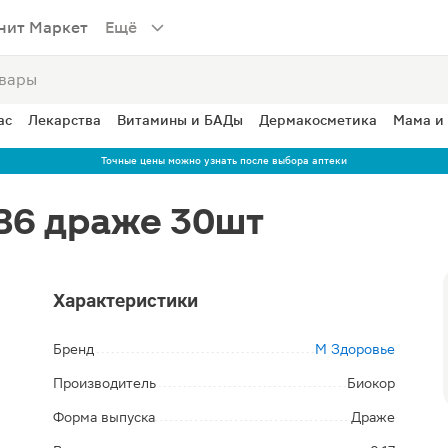
нит Маркет
Ещё
ас
Лекарства
Витамины и БАДы
Дермакосметика
Мама и
Точные цены можно узнать после выбора аптеки
B6 драже 30шт
Характеристики
Бренд
М Здоровье
Производитель
Биокор
Форма выпуска
Драже