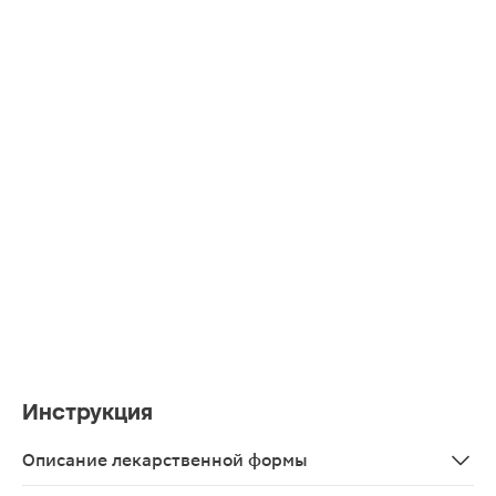
Инструкция
Описание лекарственной формы
Капли назальные в виде прозрачного, бесцветного или