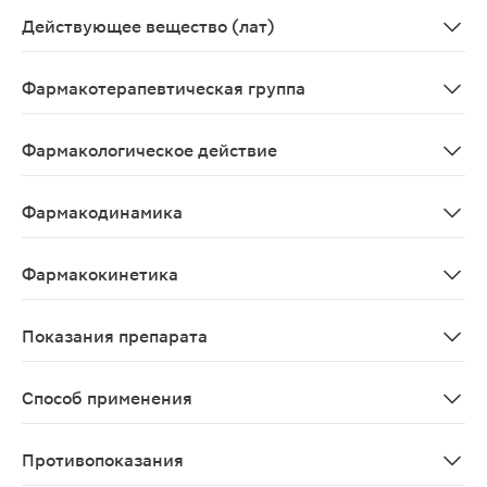
Действующее вещество (лат)
Oxymetazolinum
Фармакотерапевтическая группа
Препараты для лечения заболеваний носа; деконгеста
Фармакологическое действие
Альфа-адреномиметическое, антиконгестивное, сосу
Фармакодинамика
Оксиметазолин оказывает сосудосуживающее действие. 
Фармакокинетика
При местном интраназальном применении оксиметазоли
Показания препарата
Затруднение носового дыхания при простудных заболев
Способ применения
Применяют интраназально. Длительность применения -
Противопоказания