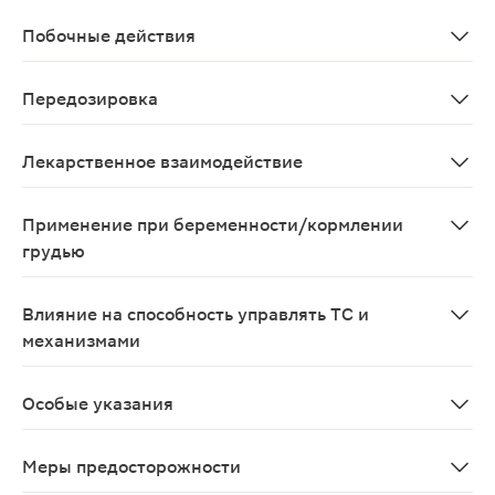
Атрофический ринит, закрытоугольная глаукома, повы
Побочные действия
Местные реакции: возможно - жжение, сухость слизист
Передозировка
Данные отсутствуют
Лекарственное взаимодействие
При одновременном применении ингибиторов МАО и тр
Применение при беременности/кормлении
грудью
При применении в период беременности или грудного 
Влияние на способность управлять ТС и
механизмами
При применении в дозах, превышающих рекомендуемые
Особые указания
Следует избегать длительного применения и передозир
Меры предосторожности