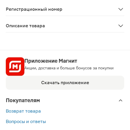
Во избежание распространения инфекции необходимо п
Регистрационный номер
ЛП-№(002933)-(РГ-RU)
Описание товара
Риксинт рино капли назальные 0.01% 10мл относится к
Приложение Магнит
Акции, доставка и больше бонусов за покупки
Скачать приложение
Покупателям
Возврат товара
Вопросы и ответы