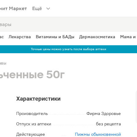
нит Маркет
Ещё
ас
Лекарства
Витамины и БАДы
Дермакосметика
Мама и
Точные цены можно узнать после выбора аптеки
авы
ьченные 50г
Характеристики
Производитель
Фирма Здоровье
Отпуск из аптеки
без рецепта
Действующее
Пижмы обыкновенной