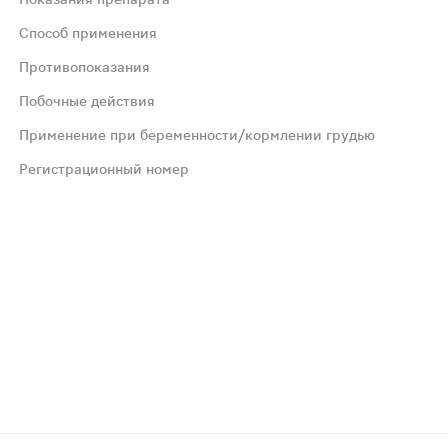
Способ применения
Противопоказания
а при хроническом некалькулезном холецистите, гипомот
Побочные действия
Применение при беременности/кормлении грудью
ячей кипяченой воды, закрывают крышкой и нагревают на 
Регистрационный номер
аст до 18 лет.