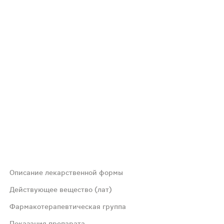
Описание лекарственной формы
ы обыкновенной. Цвет зеленовато-желтый с коричневыми 
Действующее вещество (лат)
Фармакотерапевтическая группа
Показания препарата