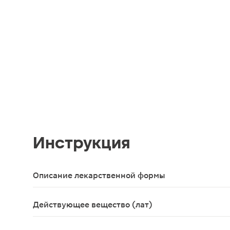
Инструкция
Описание лекарственной формы
Смесь цельных цветочных корзинок, отдельных т
Действующее вещество (лат)
Flores Tanaceti vulgaris