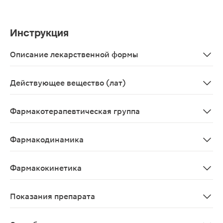
Инструкция
Описание лекарственной формы
Таблетки, покрытые пленочной оболочкой.
Действующее вещество (лат)
Valsartanum+Sacubitrilum
Фармакотерапевтическая группа
Средства, действующие на ренин-ангиотензиновую сист
Фармакодинамика
Фармакодинамические эффекты комплекса сакубитрила 
Фармакокинетика
Всасывание После приема внутрь комплекс сакубитрил
Показания препарата
- Хроническая сердечная недостаточность (II-IV кла