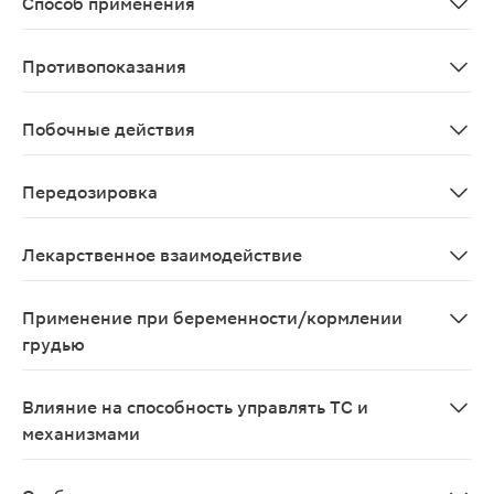
Способ применения
Препарат принимают внутрь. Время приема препарата Ю
Противопоказания
Повышенная чувствительность к сакубитрилу или к ва
Побочные действия
Сердечная недостаточность Всего в клинических иссле
Передозировка
Данных о передозировке препаратом Юперио у человек
Лекарственное взаимодействие
Противопоказанные лекарственные взаимодействия: И
Применение при беременности/кормлении
грудью
Пациентки и пациенты с сохраненным репродуктивным 
Влияние на способность управлять ТС и
механизмами
Отсутствуют данные о влиянии препарата на способно