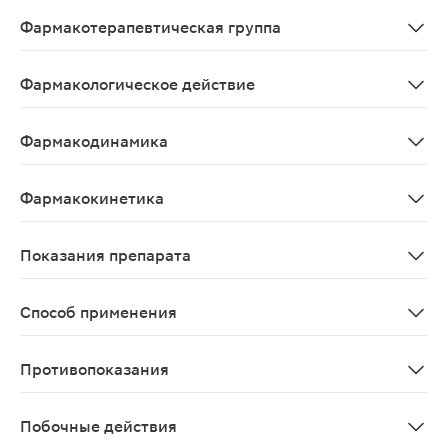
Tetryzolinum
Фармакотерапевтическая группа
Альфа-адреномиметик
Фармакологическое действие
Антиконгестивное, сосудосуживающее.
Фармакодинамика
Тетризолин – адреномиметический препарат, который
Фармакокинетика
При местном применении в виде инстилляций возможн
Показания препарата
Для снятия отека и гиперемии конъюнктивы (покраснен
Способ применения
Местно, взрослым и детям старше 2 лет по 1 капле в
Противопоказания
Повышенная чувствительность к тетризолину; закрыто
Побочные действия