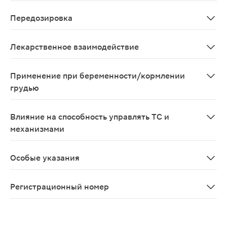
Со стороны органа зрения: частота неизвестна - расши
Передозировка
Симптомы: расширение зрачка, тошнота, цианоз, лихо
Лекарственное взаимодействие
Несовместим с ингибиторами МАО (возможно развитие
Применение при беременности/кормлении
грудью
Учитывая возможность развития системных побочных э
Влияние на способность управлять ТС и
механизмами
В редких случаях после применения препарата возник
Особые указания
Непрерывное применение глазных капель более 4 дней
Регистрационный номер
ЛП-№(001939)-(РГ-RU)