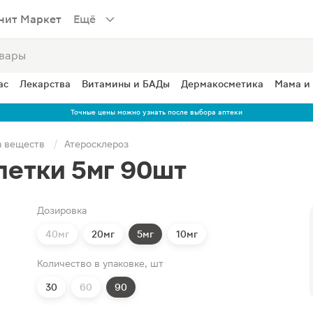
нит Маркет
Ещё
ас
Лекарства
Витамины и БАДы
Дермакосметика
Мама и
Точные цены можно узнать после выбора аптеки
а веществ
Атеросклероз
летки 5мг 90шт
Дозировка
40мг
20мг
5мг
10мг
Количество в упаковке, шт
30
60
90