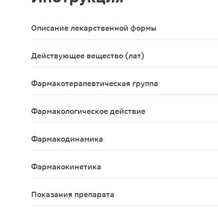
Описание лекарственной формы
Таблетки.
Действующее вещество (лат)
Rosuvastatinum
Фармакотерапевтическая группа
Гиполипидемическое средство - ГМГ-КоА-редукт
Фармакологическое действие
Розувастатин является селективным, конкурентн
Фармакодинамика
Розувастатин-СЗ снижает повышенные концентрац
Фармакокинетика
Абсорбция и распределение Максимальная концен
Показания препарата
Показания: - Первичная гиперхолестеринемия по