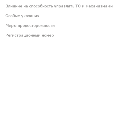
Влияние на способность управлять ТС и механизмами
ет назначаться в любое время суток независимо от прие
Особые указания
Меры предосторожности
 розувастатину или любому из компонен­тов препарата -
Регистрационный номер
 депрессия, бессонница, невралгия, парестезии. Со стор
 связывается с некоторыми транспортными белками, в ча
уктивного возраста должны применять адекватные метод
ь транспортным средством и использовать механизмы. С
г), наблюдалась канальцевая протеинурия, которая в б
семейный анамнез наследственных мышечных заболеваний