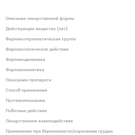
Описание лекарственной формы
Действующее вещество (лат)
Фармакотерапевтическая группа
Фармакологическое действие
Фармакодинамика
Фармакокинетика
ющего 3-гидрокси-3-метилглутарил кофермент А в мевал
Показания препарата
Способ применения
иглицеридов (ТГ), повышает концентрацию холестерина-
Противопоказания
Побочные действия
изительно через 5 часов после приема внутрь. Абсолютн
Лекарственное взаимодействие
 гетерозиготную гиперхолестеринемию) или смешанная ги
Применение при беременности/кормлении грудью