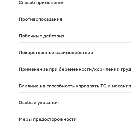
Способ применения
Внутрь, не разжевывать и не измельчать таблет
Противопоказания
Для препарата Розувастатин-СЗ в суточной дозе
Побочные действия
Со стороны ЦНС: часто - головная боль, головок
Лекарственное взаимодействие
Влияние применения других препаратов на розув
Применение при беременности/кормлении гру
Розувастатин-СЗ противопоказан при беременнос
Влияние на способность управлять ТС и механи
Не проводилось исследований по изучению влия
Особые указания
Почечные эффекты У пациентов, получавших преп
Меры предосторожности
Наличие риска развития миопатии/рабдомиолиза 