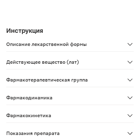
Инструкция
Описание лекарственной формы
Мазь для наружного применения.
Действующее вещество (лат)
Hydrocortisonum
Фармакотерапевтическая группа
Глюкокортикостероид для местного применения.
Фармакодинамика
Гидрокортизон является синтетическим глюкокортико
Фармакокинетика
После аппликации накапливается в эпидермисе (в осно
Показания препарата