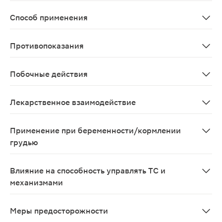
Поверхностные, неинфицированные, чувствительные к 
Способ применения
Наружно - 1-3 раза/сут.
Противопоказания
Повышенная чувствительность к гидрокортизону и любо
Побочные действия
Гиперемия, отечность, зуд и раздражение кожи в мес
Лекарственное взаимодействие
Взаимодействия Гидрокортизона при наружном примен
Применение при беременности/кормлении
грудью
Безопасность применения гидрокортизона во время бе
Влияние на способность управлять ТС и
механизмами
Не влияет на способность управлять транспортным ср
Меры предосторожности