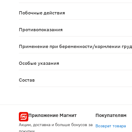
Взрослым принимать по 2 таблетки 2 раза в день
Побочные действия
Возможны аллергические реакции.
Противопоказания
Индивидуальная непереносимость компонентов, 
Применение при беременности/кормлении гру
Противопоказано применение при беременности
Особые указания
Биологически активная добавка (БАД) к пище Не
Состав
Декстроза, янтарная кислота, крахмал картофел
Приложение Магнит
Покупателям
Акции, доставка и больше бонусов за
Возврат товара
покупки