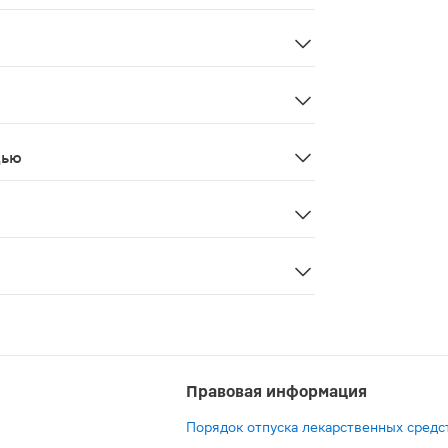
 во время еды. Продолжительность приема - 1 месяц.
беременность, кормление грудью.
дью
 и впериод лактации
 является лекарственным средством.
ьный, кальциевая соль стеариновой кислоты (антислежи
Правовая информация
Порядок отпуска лекарственных средс