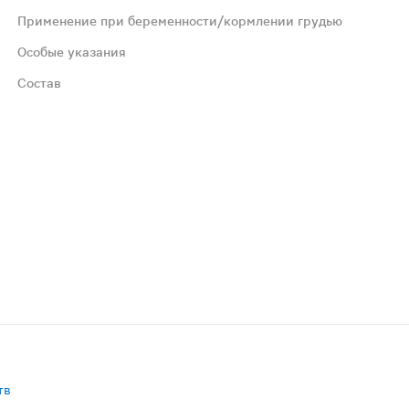
Применение при беременности/кормлении грудью
Особые указания
Состав
вающий агент)
тв