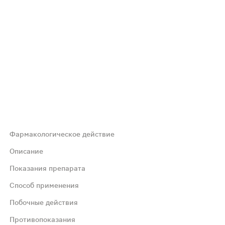
Фармакологическое действие
ействует укрепляюще на пищеварительную систему, учас
Описание
Показания препарата
оздействия вредных факторов. Янтарная кислота — естес
Способ применения
Побочные действия
Противопоказания