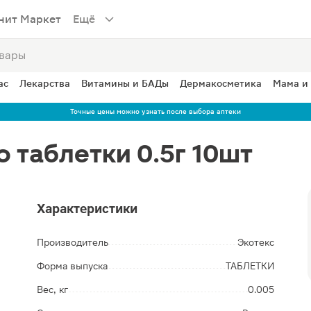
нит Маркет
Ещё
ас
Лекарства
Витамины и БАДы
Дермакосметика
Мама и
Точные цены можно узнать после выбора аптеки
 таблетки 0.5г 10шт
Характеристики
Производитель
Экотекс
Форма выпуска
ТАБЛЕТКИ
Вес, кг
0.005