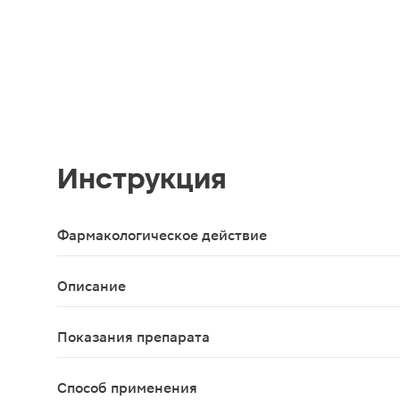
Инструкция
Фармакологическое действие
Янтарная кислота восстанавливает нарушенный м
Описание
Средство для поддержания общего состояния орг
Показания препарата
В качестве биологически активной добавки к пи
Способ применения