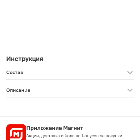
Инструкция
Состав
Aqua, cеtearyl alcohol, argania spinosa kernel oil, glyce
Описание
Маска для волос 3в1 интенсивно питает волосы, выравн
Приложение Магнит
Акции, доставка и больше бонусов за покупки