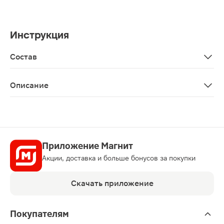
Инструкция
Состав
Glycine soja oil, mipa-laureth sulfate, laureth-3, laureth-
Описание
Смягчающее масло бережно очищает и питает сухую кож
Приложение Магнит
Акции, доставка и больше бонусов за покупки
Скачать приложение
Покупателям