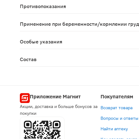
Противопоказания
Индивидуальная непереносимость компонентов п
Применение при беременности/кормлении гру
Противопоказано применение при беременности 
Особые указания
Биологически активная добавка к пище. Не явля
Состав
Ресвератрол (экстракт корня рейнутрии японской
Приложение Магнит
Покупателям
Акции, доставка и больше бонусов за
Возврат товара
покупки
Вопросы и ответы
Найти аптеку