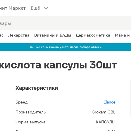
нит Маркет
Ещё
ас
Лекарства
Витамины и БАДы
Дермакосметика
Мама и
Точные цены можно узнать после выбора аптеки
кислота капсулы 30шт
Характеристики
Бренд
Elance
Производитель
Grokam GBL
Форма выпуска
КАПСУЛЫ