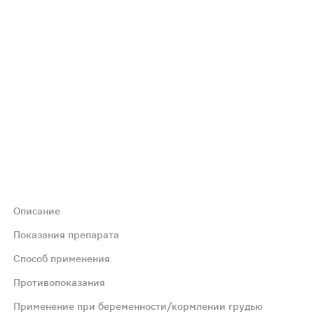
Описание
ожи, поддержанию её тургора, сокращению морщин и пре
Показания препарата
Способ применения
и ресвератрола, способствует поддержанию увлажненнос
Противопоказания
Применение при беременности/кормлении грудью
лжительность приема 1 месяц.