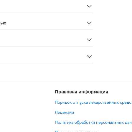
родукта, беременность, кормление грудью.
дью
и в период лактации.
ется лекарственным средством.
), гиалуроновая кислота (гиалуронат натрия), микрокрис
Правовая информация
Порядок отпуска лекарственных средс
Лицензии
Политика обработки персональных да