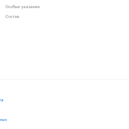
Особые указания
Состав
таллическая целлюлоза (Е460i) (носитель), магниевые со
тв
нных