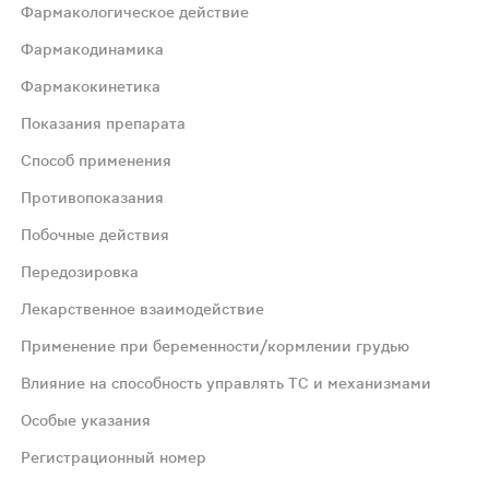
Фармакологическое действие
Фармакодинамика
Фармакокинетика
Показания препарата
Способ применения
ного антагонизма молекула статина связывается с той ч
Противопоказания
Побочные действия
тупность - примерно 20%. Розувастатин накапливается в
Передозировка
иперхолестеринемия (тип IIb) в качестве дополнения к 
Лекарственное взаимодействие
Применение при беременности/кормлении грудью
ожет быть повышена до 20 мг через 4 недели. Повышение
Влияние на способность управлять ТС и механизмами
Особые указания
и любое повышение активности трансаминаз более чем в
Регистрационный номер