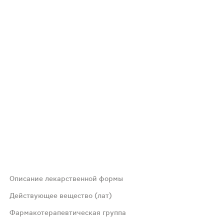
Описание лекарственной формы
гравировкой "10" на одной стороне и "15" на другой стор
Действующее вещество (лат)
Фармакотерапевтическая группа