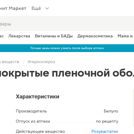
нит Маркет
Ещё
ас
Лекарства
Витамины и БАДы
Дермакосметика
Мама и
Точные цены можно узнать после выбора аптеки
а веществ
Атеросклероз
покрытые пленочной обо
Характеристики
Производитель
Белупо
Отпуск из аптеки
по рецепту
Действующее вещество
Розувастатин