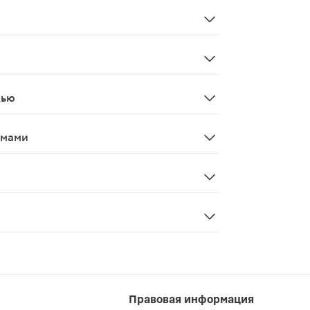
оль, головокружение, астенический синдром; возможно – 
татина не существует. В случае передозировки пациент
циклоспорина AUC розувастатина была в среднем в 7 ра
дью
актации. Не применять у женщин репродуктивного возра
змами
тельности пациенты должны учитывать, что во время тер
в риска развития рабдомиолиза (включая почечную недо
Правовая информация