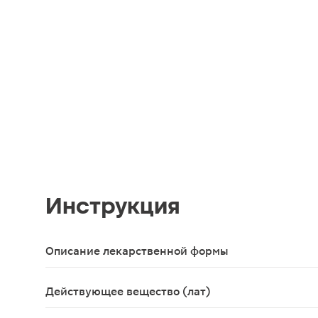
Инструкция
Описание лекарственной формы
Таблетки, покрытые пленочной оболочкой от светл
Действующее вещество (лат)
Rosuvastatinum