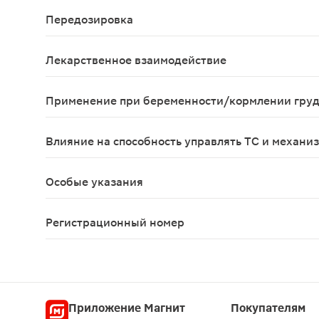
Со стороны нервной системы: часто - головная б
Передозировка
Специфического лечения передозировки розувас
Лекарственное взаимодействие
При одновременном применении розувастатина и 
Применение при беременности/кормлении гру
Противопоказан при беременности и в период л
Влияние на способность управлять ТС и механи
При занятии потенциально опасными видами дея
Особые указания
С осторожностью применять при наличии факторо
Регистрационный номер
ЛП-002346
Приложение Магнит
Покупателям