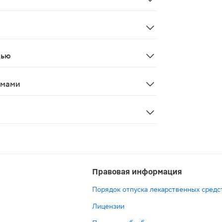
 кишки в фазе обострения; желудочно-кишечные кровотеч
опатия - тошнота, рвота, изжога, анорексия, дискомфор
дью
озможно только по назначению врача в тех случаях, когд
змами
ся от занятий потенциально опасными видами деятельно
едостаточность, цереброваскулярные заболевания, дисли
Правовая информация
Порядок отпуска лекарственных средс
Лицензии