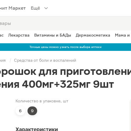
нит Маркет
Ещё
ас
Лекарства
Витамины и БАДы
Дермакосметика
Мама и
Точные цены можно узнать после выбора аптеки
ния
Средства от боли и воспалений
рошок для приготовлени
ения 400мг+325мг 9шт
Количество в упаковке, шт
6
9
Характеристики