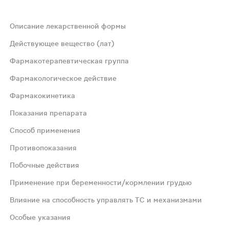
Описание лекарственной формы
запахом.
Действующее вещество (лат)
Фармакотерапевтическая группа
Фармакологическое действие
Фармакокинетика
Показания препарата
ипиретик). Ибупрофен оказывает анальгезирующее, проти
Способ применения
Противопоказания
лками плазмы - 90%. T1/2 - 2 ч. Медленно проникает в п
Побочные действия
Применение при беременности/кормлении грудью
я повышенной температурой, ознобом, головной болью, бо
Влияние на способность управлять ТС и механизмами
тщательно размешать. Не применять препарат вместе с л
Особые указания