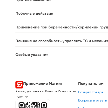
Язвенная болезнь желудка и двенадцатиперстной
Побочные действия
Со стороны пищеварительной системы: НПВС-гастр
Применение при беременности/кормлении гру
В I и II триместрах беременности применение в
Влияние на способность управлять ТС и механи
В период лечения пациент должен воздерживать
Особые указания
С осторожностью: ИБС, хроническая сердечная н
Приложение Магнит
Покупателям
Акции, доставка и больше бонусов за
Возврат товара
покупки
Вопросы и ответы