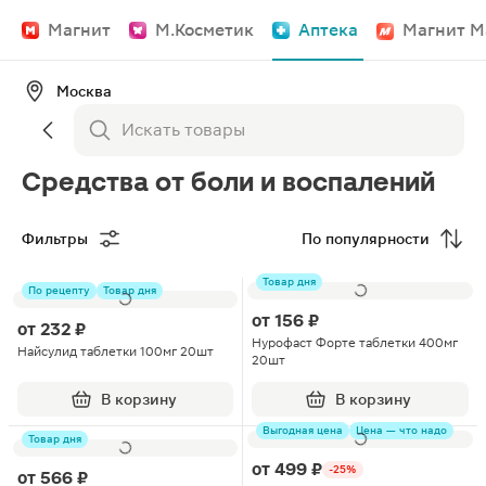
Магнит
М.Косметик
Аптека
Магнит М
Москва
Средства от боли и воспалений
Фильтры
По популярности
Товар дня
По рецепту
Товар дня
от
156 ₽
от
232 ₽
Нурофаст Форте таблетки 400мг
Найсулид таблетки 100мг 20шт
20шт
В корзину
В корзину
Выгодная цена
Цена — что надо
Товар дня
от
499 ₽
-25%
от
566 ₽