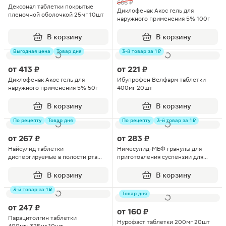
666 ₽
Дексонал таблетки покрытые
Диклофенак Акос гель для
пленочной оболочкой 25мг 10шт
наружного применения 5% 100г
В корзину
В корзину
Выгодная цена
Товар дня
3-й товар за 1 ₽
от
413 ₽
от
221 ₽
Диклофенак Акос гель для
Ибупрофен Велфарм таблетки
наружного применения 5% 50г
400мг 20шт
В корзину
В корзину
По рецепту
Товар дня
По рецепту
3-й товар за 1 ₽
от
267 ₽
от
283 ₽
Найсулид таблетки
Нимесулид-МБФ гранулы для
диспергируемые в полости рта
приготовления суспензии для
100мг 20шт
приема внутрь 100мг пакеты 2г
10шт
В корзину
В корзину
3-й товар за 1 ₽
Товар дня
от
247 ₽
от
160 ₽
Парацитолгин таблетки
Нурофаст таблетки 200мг 20шт