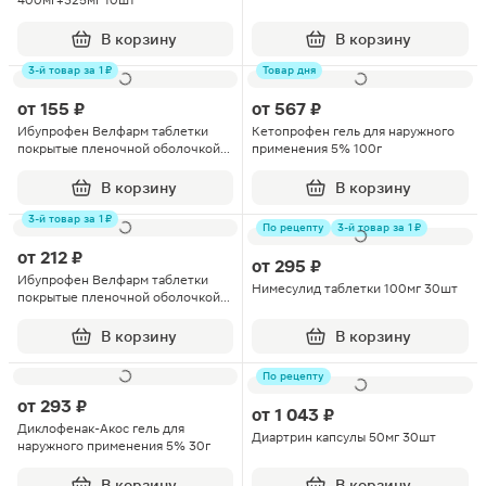
400мг+325мг 10шт
В корзину
В корзину
3-й товар за 1 ₽
Товар дня
от
155 ₽
от
567 ₽
Ибупрофен Велфарм таблетки
Кетопрофен гель для наружного
покрытые пленочной оболочкой
применения 5% 100г
200мг 20шт
В корзину
В корзину
3-й товар за 1 ₽
По рецепту
3-й товар за 1 ₽
от
212 ₽
от
295 ₽
Ибупрофен Велфарм таблетки
Нимесулид таблетки 100мг 30шт
покрытые пленочной оболочкой
200мг 30шт
В корзину
В корзину
По рецепту
от
293 ₽
от
1 043 ₽
Диклофенак-Акос гель для
Диартрин капсулы 50мг 30шт
наружного применения 5% 30г
В корзину
В корзину