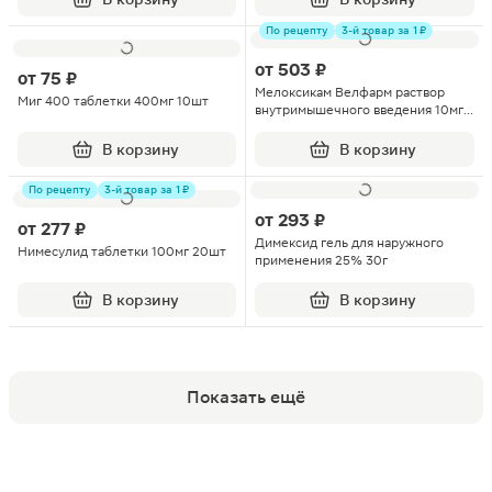
По рецепту
3-й товар за 1 ₽
от
503 ₽
от
75 ₽
Мелоксикам Велфарм раствор
Миг 400 таблетки 400мг 10шт
внутримышечного введения 10мг/
мл ампулы 1.5мл 5шт
В корзину
В корзину
По рецепту
3-й товар за 1 ₽
от
293 ₽
от
277 ₽
Димексид гель для наружного
Нимесулид таблетки 100мг 20шт
применения 25% 30г
В корзину
В корзину
Показать ещё