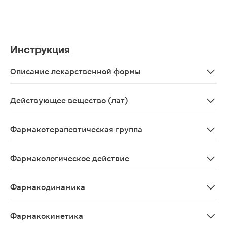
Инструкция
Описание лекарственной формы
Таблетки, покрытые пленочной оболочкой белого или по
Действующее вещество (лат)
Azithromycinum
Фармакотерапевтическая группа
Антибактериальные средства системного действия; м
Фармакологическое действие
Антибактериальное широкого спектра.
Фармакодинамика
Антибиотик группы макролидов, является представител
Фармакокинетика