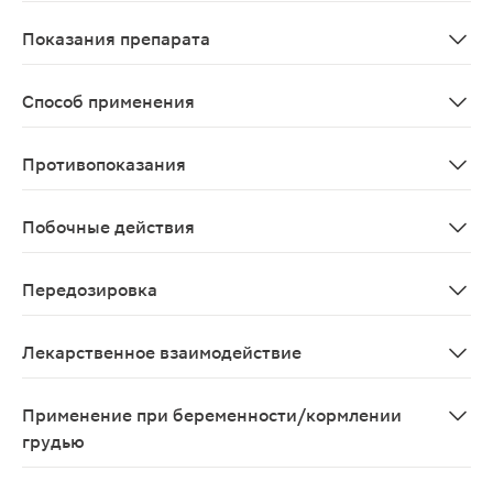
После приема внутрь азитромицин хорошо всасывается 
Показания препарата
Инфекционно-воспалительные заболевания, вызванные ч
Способ применения
Внутрь. Режим дозирования устанавливают индивидуаль
Противопоказания
Повышенная чувствительность к азитромицину, эритро
Побочные действия
Со стороны системы кроветворения: нечасто - лейкопе
Передозировка
Симптомы: тошнота, рвота, диарея, временная потеря 
Лекарственное взаимодействие
Одновременное применение антибиотиков группы макр
Применение при беременности/кормлении
грудью
Применение при беременности возможно только в случ