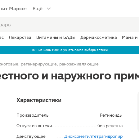
нит Маркет
Ещё
ас
Лекарства
Витамины и БАДы
Дермакосметика
Мама и
Точные цены можно узнать после выбора аптеки
жоговые, регенерирующие, ранозаживляющие
естного и наружного при
Характеристики
Производитель
Ретиноиды
Отпуск из аптеки
без рецепта
Действующее
Диоксометилтетрагидропир