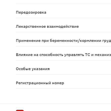
Головная боль, головокружение, изжога, аллерги
Передозировка
Данные отсутствуют
Лекарственное взаимодействие
При наружном применении совместим с аппликац
Применение при беременности/кормлении гру
При необходимости применения при беременност
Влияние на способность управлять ТС и механи
Учитывая вероятность развития побочных эффек
Особые указания
Препараты, содержащие диоксометилтетрагидроп
Регистрационный номер
Р N003880/01