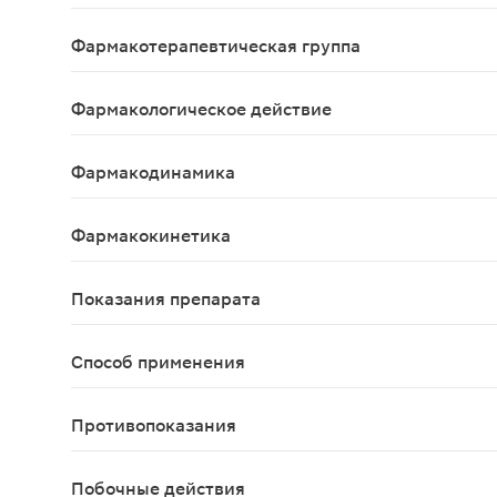
Dioxomethyltetrahydropyrimidinum
Фармакотерапевтическая группа
Регенерации тканей стимулятор
Фармакологическое действие
Противовоспалительное.
Фармакодинамика
Иммуностимулирующее средство. Способствует но
Фармакокинетика
Данные отсутствуют
Показания препарата
Местно: вялозаживающие раны, ожоги, переломы 
Способ применения
Наружно. Наносят тонким слоем на пораженные уч
Противопоказания
Повышенная чувствительность к диоксометилтетр
Побочные действия