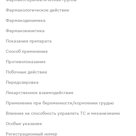
Фармакологическое действие
Фармакодинамика
Фармакокинетика
Показания препарата
Способ применения
ссы клеточной регенерации в ранах, ускоряет рост и гр
Противопоказания
Побочные действия
Передозировка
бокие раны.
Лекарственное взаимодействие
Применение при беременности/кормлении грудью
 после предварительной обработки антисептиками. Разова
Влияние на способность управлять ТС и механизмами
Особые указания
торожностью Детский возраст до 3 лет.
Регистрационный номер