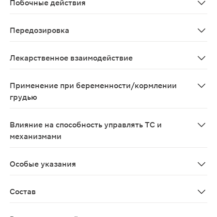
Побочные действия
Возможны аллергические реакции
Передозировка
Случаи передозировки до настоящего времени не был
Лекарственное взаимодействие
Возможно одновременное применение других лекарств
Применение при беременности/кормлении
грудью
Противопоказано во время беременности и в период 
Влияние на способность управлять ТС и
механизмами
Не влияет
Особые указания
Привыкания к препарату или «синдрома отмены» не от
Состав
Состав на 100 г гранул: Активные компоненты: Calcium 