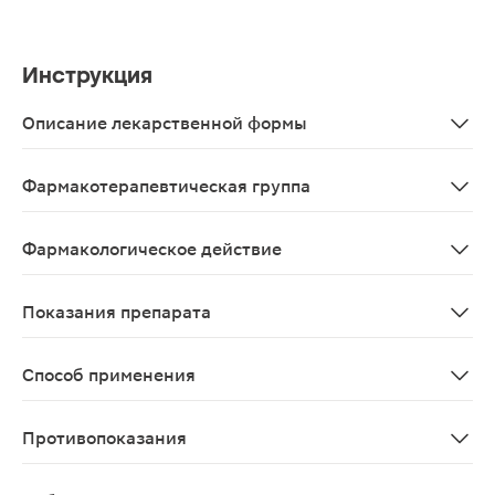
Инструкция
Описание лекарственной формы
Однородные гранулы, правильной шаровидной формы, б
Фармакотерапевтическая группа
Гомеопатическое средство
Фармакологическое действие
Гомеопатическое
Показания препарата
В качестве симптоматического средства в комплексной тера
Способ применения
Принимать препарат вне приема пищи. 5 гранул полож
Противопоказания
Повышенная индивидуальная чувствительность к отдел