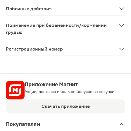
Тяжелые и острые формы декомпенсированной сердечно
Побочные действия
Возможно: аллергические реакции в виде зуда, крапив
Применение при беременности/кормлении
грудью
Применение при беременности и в период лактации (г
Регистрационный номер
ЛП-006421
Приложение Магнит
Акции, доставка и больше бонусов за покупки
Скачать приложение
Покупателям