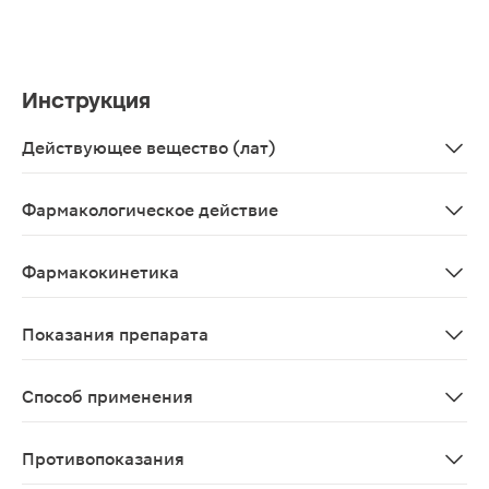
Инструкция
Действующее вещество (лат)
Pyridoxine + Thiamine + Cyanocobalamin + [Lidocaine]
Фармакологическое действие
Комбинированное поливитаминное средство. Действие 
Фармакокинетика
После в/м введения тиамин быстро абсорбируется и по
Показания препарата
В комплексной терапии следующих неврологических з
Способ применения
При выраженном болевом синдроме лечение целесообра
Противопоказания