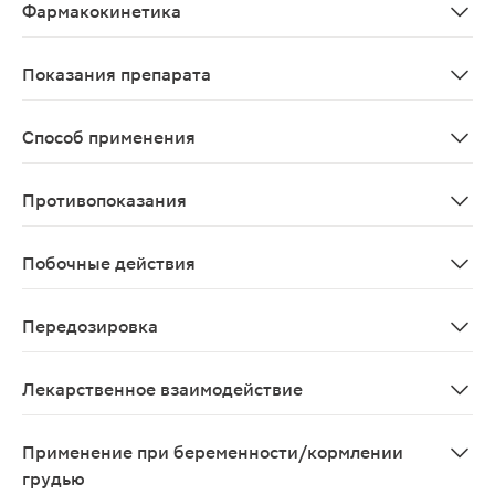
Фармакокинетика
После приема внутрь подвергается активному метаболи
Показания препарата
Терапия симптомов венозно-лимфатической недостаточ
Способ применения
Для приема внутрь. Доза зависит от показаний к прим
Противопоказания
Повышенная чувствительность к активному веществу.
Побочные действия
Со стороны нервной системы: редко - головокружение, 
Передозировка
Данные отсутствуют
Лекарственное взаимодействие
Данные отсутствуют
Применение при беременности/кормлении
грудью