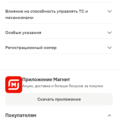
Возможны аллергические реакции
Влияние на способность управлять ТС и
механизмами
Не влияет
Особые указания
При обострении геморроя применение данного лекарст
Регистрационный номер
ЛП-№(008795)-(РГ-RU)
Приложение Магнит
Акции, доставка и больше бонусов за покупки
Скачать приложение
Покупателям