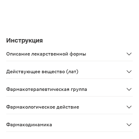
Инструкция
Описание лекарственной формы
Таблетки, покрытые пленочной оболочкой розового цве
Действующее вещество (лат)
Hesperidinum+Diosminum
Фармакотерапевтическая группа
Венотонизирующее и венопротекторное средство
Фармакологическое действие
Венотонизирующее
Фармакодинамика
Венотонизирующее средство, обладает также ангиопр