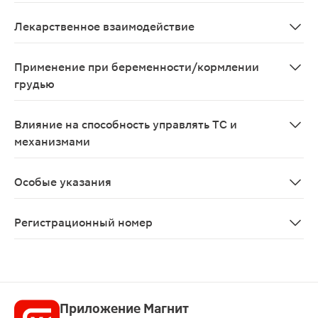
Лозартан Симптомы: чрезмерное снижение АД, тахика
Лекарственное взаимодействие
Лозартан Можно применять одновременно с другими ан
Применение при беременности/кормлении
грудью
Препарат Лозартан-Н Канон противопоказан при береме
Влияние на способность управлять ТС и
механизмами
Исследования влияния на способность к вождению тра
Особые указания
Лозартан У пациентов со сниженным ОЦК (например, п
Регистрационный номер
ЛП-002409
Приложение Магнит