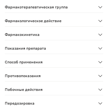
Hydrochlorothiazidum+Losartanum
Фармакотерапевтическая группа
Гипотензивное средство комбинированное (ангиотензин
Фармакологическое действие
Лозартан-Н Канон - комбинированный препарат, оказыв
Фармакокинетика
Фармакокинетика лозартана и гидрохлоротиазида при о
Показания препарата
артериальная гипертензия (пациентам, которым показ
Способ применения
Препарат принимают внутрь, независимо от приема пищ
Противопоказания
артериальная гипотензия; анурия; тяжелые нарушения
Побочные действия
Классификация ВОЗ частоты развития побочных эффекто
Передозировка