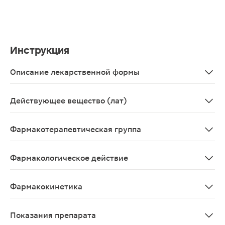
Инструкция
Описание лекарственной формы
Таблетки, покрытые пленочной оболочкой темно-голубо
Действующее вещество (лат)
Deferasiroxum
Фармакотерапевтическая группа
Комплексообразующее средство
Фармакологическое действие
Комплексообразующее средство. Является тройным лига
Фармакокинетика
Деферазирокс хорошо абсорбируется после приема вну
Показания препарата