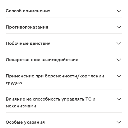
Хроническая посттрансфузионная перегрузка железом у
Способ применения
Терапию деферазироксом рекомендуется начинать посл
Противопоказания
Повышенная чувствительность к деферазироксу.
Побочные действия
Со стороны ЦНС: часто - головная боль; иногда - гол
Лекарственное взаимодействие
Деферазирокс не следует применять одновременно 
Применение при беременности/кормлении
грудью
Клинических данных по применению деферазирокса при
Влияние на способность управлять ТС и
механизмами
При возникновении головокружения на фоне лечения 
Особые указания