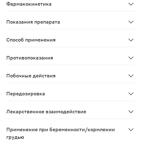
Фармакокинетика
Фармакокинетику дексмедетомидина оценивали после б
Показания препарата
С целью достижения седативного эффекта легкой и ум
Способ применения
Только для госпитального применения у взрослых. Вво
Противопоказания
Повышенная чувствительность к дексмедетомидину.
Побочные действия
Со стороны обмена веществ: часто - гипергликемия, ги
Передозировка
Симптомы: в рамках клинических исследований и пост
Лекарственное взаимодействие
При одновременном применении дексмедетомидина с а
Применение при беременности/кормлении
грудью