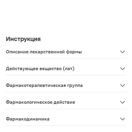
Инструкция
Описание лекарственной формы
Концентрат для приготовления раствора для инфузий 
Действующее вещество (лат)
Dexmedetomidinum
Фармакотерапевтическая группа
Психолептики; снотворные и седативные средства; др
Фармакологическое действие
Депримирующее, альфа2-адреномиметическое
Фармакодинамика
Седативное средство, высокоселективный агонист α2-