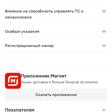
Дексмедетомидин не следует применять при беременно
Влияние на способность управлять ТС и
механизмами
Учитывая вероятность развития побочных эффектов с
Особые указания
Дексмедетомидин предназначен только для применения
Регистрационный номер
ЛП-006605
Приложение Магнит
Акции, доставка и больше бонусов за покупки
Скачать приложение
Покупателям