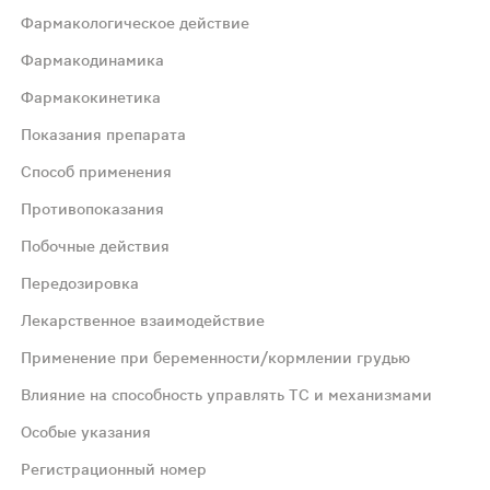
Фармакологическое действие
Фармакодинамика
Фармакокинетика
Показания препарата
Способ применения
сент® является рек
Противопоказания
Побочные действия
хроническим полипозным риносинуситом. Всасывание После
Передозировка
очном ответе на терапию топическими лекарственными п
Лекарственное взаимодействие
Применение при беременности/кормлении грудью
лых пациентов: начальная доза - 600 мг (2 инъекции по 
Влияние на способность управлять ТС и механизмами
Особые указания
возраст до 6 лет у пациентов с атопическим дерматитом 
Регистрационный номер