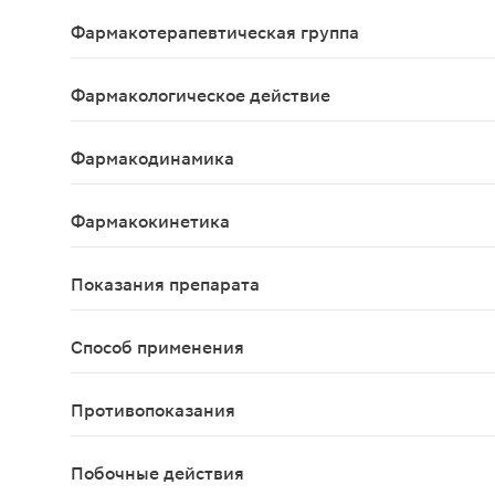
Dupilumabum
Фармакотерапевтическая группа
Интерлейкина ингибитор
Фармакологическое действие
Противовоспалительное.
Фармакодинамика
Механизм действ
Фармакокинетика
Фармакокинетика дупилумаба аналогична у пацие
Показания препарата
Атопический дерматит среднетяжелого и тяжело
Способ применения
Препарат Дупиксент® вводят п/к. Атопический де
Противопоказания
Повышенная чувствительность к дупилумабу или 
Побочные действия