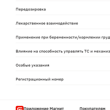
Инфекционные и паразитарные заболевания: конъю
Передозировка
В клинических исследованиях не было выявлено 
Лекарственное взаимодействие
Живые вакцины Применение препарата Дупиксент®
Применение при беременности/кормлении гру
Беременность Имеются лишь ограниченные данны
Влияние на способность управлять ТС и механи
Препарат Дупиксент® не оказывает или оказывае
Особые указания
Гиперчувствительность При возникновении систе
Регистрационный номер
ЛП-005440
Приложение Магнит
Покупателям