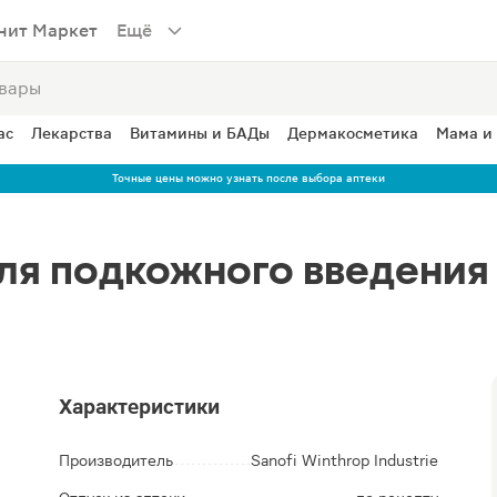
нит Маркет
Ещё
ас
Лекарства
Витамины и БАДы
Дермакосметика
Мама и
Точные цены можно узнать после выбора аптеки
для подкожного введения
Характеристики
Производитель
Sanofi Winthrop Industrie