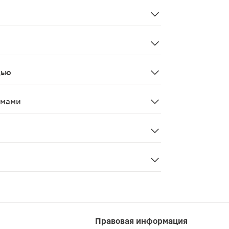
 72 из 3843 пациентов (1,87 %), данные о которых были 
 немедленно выпить большое количество жидкости для с
гими офтальмологическими средствами (α-адреномиметик
дью
 за исключением случаев, когда польза превышает поте
змами
 затуманивание зрения. В случае развития затуманиван
имптоматического лечения, а не в целях этиотропной т
Правовая информация