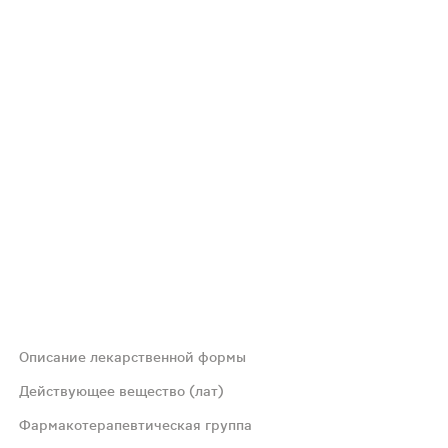
Описание лекарственной формы
иэтилена высокого давления(1) - пачки картонные.
Действующее вещество (лат)
Фармакотерапевтическая группа