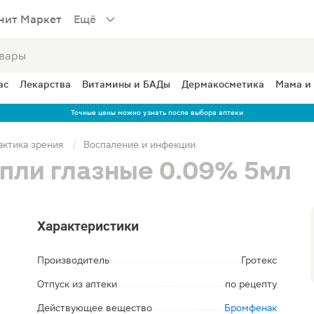
нит Маркет
Ещё
ас
Лекарства
Витамины и БАДы
Дермакосметика
Мама и
Точные цены можно узнать после выбора аптеки
актика зрения
Воспаление и инфекции
пли глазные 0.09% 5мл
Характеристики
Производитель
Гротекс
Отпуск из аптеки
по рецепту
Действующее вещество
Бромфенак