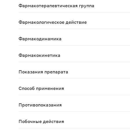
Фармакотерапевтическая группа
Нестероидные противовоспалительные препара
Фармакологическое действие
Анальгезирующее, противовоспалительное.
Фармакодинамика
Бромфенак – нестероидный противовоспалительны
Фармакокинетика
Всасывание Бромфенак эффективно проникает чер
Показания препарата
Симптоматическое лечение неинфекционных восп
Способ применения
Местно, в виде инстилляций в конъюнктивальную 
Противопоказания
повышенная чувствительность к любому компонен
Побочные действия