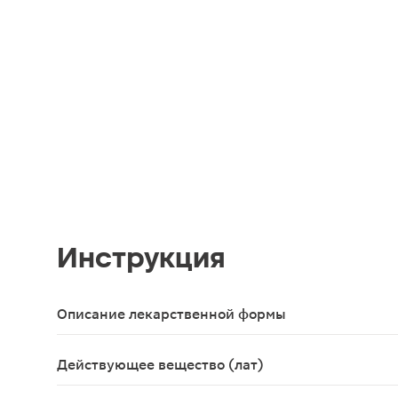
Инструкция
Описание лекарственной формы
Капли глазные в виде прозрачного раствора зеле
Действующее вещество (лат)
Bromfenacum