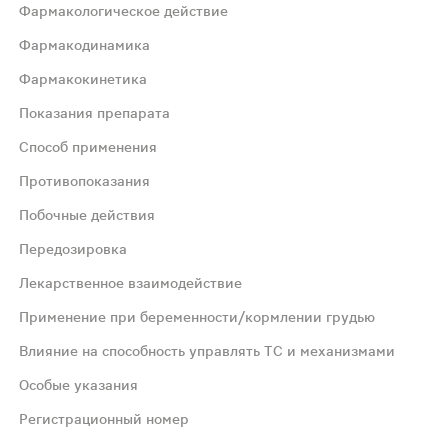
Фармакологическое действие
Фармакодинамика
Фармакокинетика
Показания препарата
Способ применения
рого реализуется за счет блокирования синтеза простаг
Противопоказания
Побочные действия
кратном введении средняя Cmax в водянистой влаге сост
Передозировка
леоперационного воспаления.
Лекарственное взаимодействие
Применение при беременности/кормлении грудью
 применять как можно скорее в дозе, указанной в инстру
Влияние на способность управлять ТС и механизмами
Особые указания
 бронхиальной астмы, крапивницы и симптоматика острого
Регистрационный номер