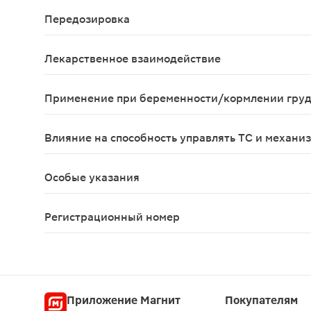
Нежелательные реакции на препарат отмечались у
Передозировка
При случайном употреблении внутрь необходимо
Лекарственное взаимодействие
Бромфенак можно применять одновременно с дру
Применение при беременности/кормлении гру
Применение при беременности не рекомендуется,
Влияние на способность управлять ТС и механи
После инстилляции может отмечаться преходящее
Особые указания
Бромфенак следует применять только в рамках с
Регистрационный номер
ЛП-№(001313)-(РГ-RU)
Приложение Магнит
Покупателям