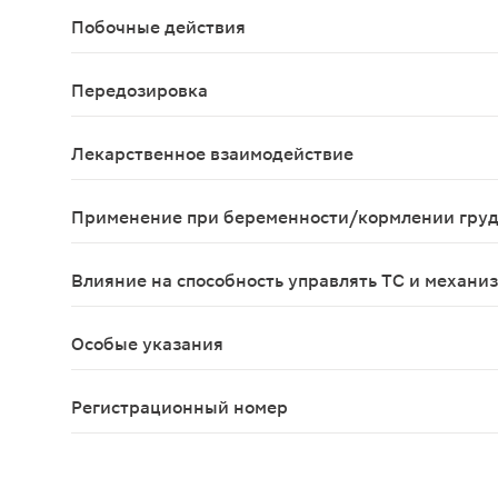
Побочные действия
Местные реакции: при в/м введении Октреотида-
Передозировка
В настоящее время о случаях передозировки пре
Лекарственное взаимодействие
Октреотид уменьшает всасывание из кишечника 
Применение при беременности/кормлении гру
Опыт применения Октреотида-депо при беременно
Влияние на способность управлять ТС и механи
В настоящее время не имеется данных о влиянии
Особые указания
При опухолях гипофиза, секретирующих ГР, необ
Регистрационный номер
ЛП-№(007878)-(РГ-RU)