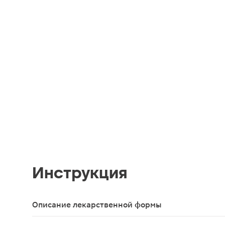
Инструкция
Описание лекарственной формы
Лиофилизат для приготовления суспензии для вн