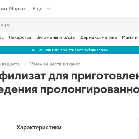
нит Маркет
Ещё
ас
Лекарства
Витамины и БАДы
Дермакосметика
Мама и
Точные цены можно узнать после выбора аптеки
а веществ
Обмен веществ в тканях
илизат для приготовлен
едения пролонгированно
Характеристики