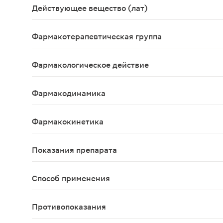
Действующее вещество (лат)
Octreotidum
Фармакотерапевтическая группа
Гормоны гипофиза и гипоталамуса и их аналоги; 
Фармакологическое действие
Соматостатиноподобное.
Фармакодинамика
Препарат Октреотид-депо представляет собой ле
Фармакокинетика
Данные о фармакокинетике препарата Октреотид
Показания препарата
В терапии акромегалии: когда адекватный контр
Способ применения
Препарат Октреотид-депо следует вводить тольк
Противопоказания
Повышенная чувствительность к октреотиду или 