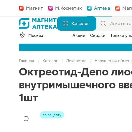
Магнит
М.Косметик
Аптека
Маг
Каталог
Москва
Акции
Скидки
Только у н
Главная
Каталог
Лекарства
Нарушения обмен
Октреотид-Депо лиоф
внутримышечного вв
1шт
по рецепту