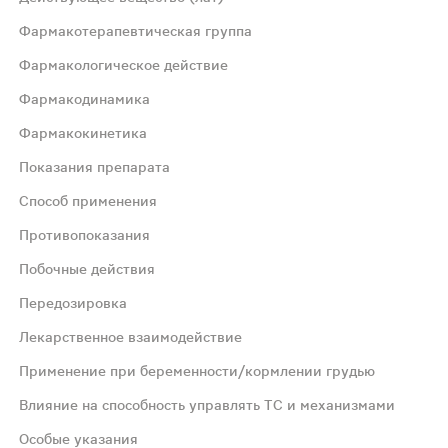
Фармакотерапевтическая группа
Фармакологическое действие
Фармакодинамика
Фармакокинетика
Показания препарата
Способ применения
я внутримышечного введения, обеспечивающую поддержани
Противопоказания
Побочные действия
Передозировка
к введения октреотида; при отсутствии достаточного эф
Лекарственное взаимодействие
Применение при беременности/кормлении грудью
 повторных инъекциях левую и правую стороны следует ч
Влияние на способность управлять ТС и механизмами
Особые указания
 назначать препарат при холелитиазе, сахарном диабете