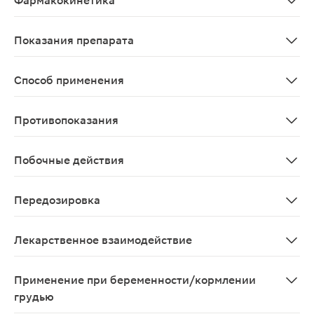
Фармакокинетика
При сублингвальном применении левоментола раствор 
Показания препарата
Функциональная кардиалгия, неврозы, как противорво
Способ применения
Сублингвально, 2-3 раза/сут. Кратность и продолжит
Противопоказания
Повышенная чувствительность к активному веществу, в
Побочные действия
Возможно: тошнота, слезотечение, головокружение, а
Передозировка
Симптомы Головная боль, тошнота, возбуждение, нару
Лекарственное взаимодействие
При одновременном применении с препаратами, оказы
Применение при беременности/кормлении
грудью