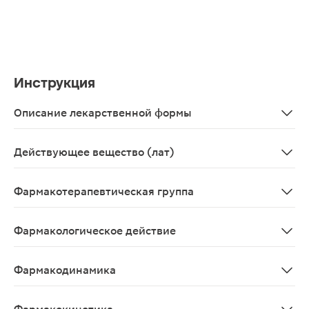
Инструкция
Описание лекарственной формы
Таблетки подъязычные белого или почти белого цвета с
Действующее вещество (лат)
Solutio Levomentholi in Menthylii isovalerate
Фармакотерапевтическая группа
Коронародилатирующее средство рефлекторного дей
Фармакологическое действие
Коронародилататор рефлекторного действия , вызывае
Фармакодинамика
Оказывает седативное действие, обладает умеренным