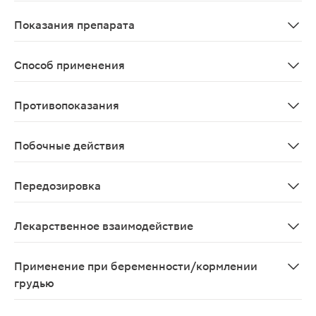
После приема внутрь нифуроксазид практически не вс
Показания препарата
Острая бактериальная диарея, протекающая без ухуд
Способ применения
Применяют внутрь. Режим дозирования устанавливают 
Противопоказания
Повышенная чувствительность к производным нитрофура
Побочные действия
Аллергические реакции: кожная сыпь, крапивница, от
Передозировка
Симптомы передозировки препарата не известны. В с
Лекарственное взаимодействие
Не рекомендуется одновременное применение с преп
Применение при беременности/кормлении
грудью
Не рекомендуют применение нифуроксазида при береме