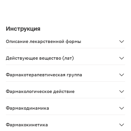
Инструкция
Описание лекарственной формы
Капсулы твердые желатиновые №0, с корпусом и крышеч
Действующее вещество (лат)
Nifuroxazidum
Фармакотерапевтическая группа
Противомикробное средство, нитрофуран
Фармакологическое действие
Противомикробное средство, производное нитрофурана. 
Фармакодинамика
Нифуроксазид — противомикробное средство, производно
Фармакокинетика