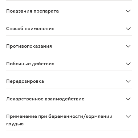
При в/м введении Cmax метотрексата в плазме крови 
Показания препарата
Трофобластические опухоли; острые лейкозы (особенн
Способ применения
Препарат Метортрит применяют п/к, в/м или в/в (у д
Противопоказания
Повышенная чувствительность к метотрексату; выражен
Побочные действия
Со стороны пищеварительной системы: возможны язвенн
Передозировка
Симптомы: токсическое действие метотрексата в осно
Лекарственное взаимодействие
При одновременном применении с витаминными препара
Применение при беременности/кормлении
грудью
Метотрексат противопоказан к применению при берем