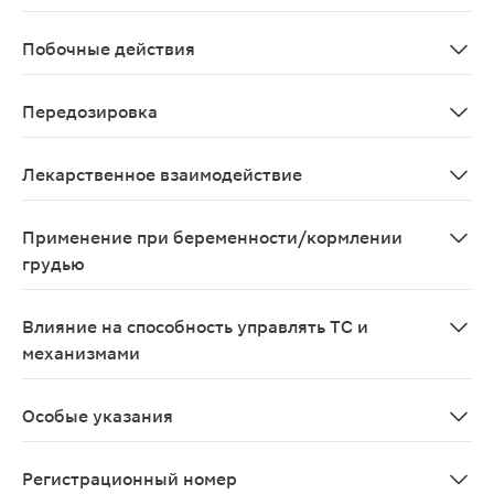
Инфекционный мононуклеоз (в т.ч. при появлении кор
Побочные действия
Со стороны пищеварительной системы: тошнота, рвота
Передозировка
Симптомы: нарушения со стороны желудочно-кишечного
Лекарственное взаимодействие
При одновременном применении с антацидами, глюкоз
Применение при беременности/кормлении
грудью
Применение при беременности возможно только в том 
Влияние на способность управлять ТС и
механизмами
Учитывая вероятность развития побочных эффектов с
Особые указания
Лечение пациентов страдающих астмой, экземой или п
Регистрационный номер