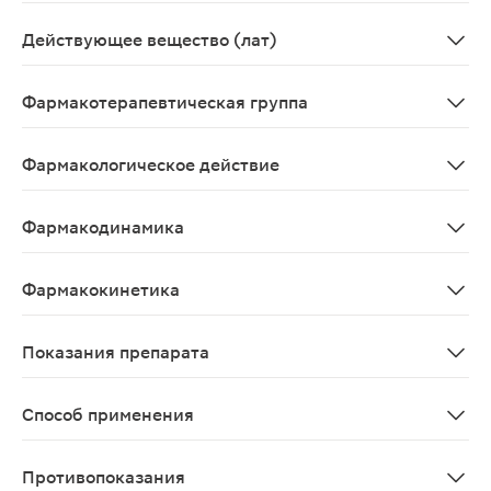
Порошок для приготовления раствора для внутривенн
Действующее вещество (лат)
Amoxycillinum+Sulbactamum
Фармакотерапевтическая группа
Антибиотик, пенициллин полусинтетический+бета-лак
Фармакологическое действие
Бактерицидное, антибактериальное широкого спектра
Фармакодинамика
Комбинированное средство, включающее антибиотик груп
Фармакокинетика
Амоксициллин Связывание с белками плазмы крови — 20
Показания препарата
Инфекционно-воспалительные заболевания, вызванные 
Способ применения
Вводят в/м или в/в в виде инъекций или инфузий. Ре
Противопоказания