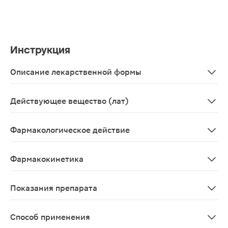
Инструкция
Описание лекарственной формы
КАПСУЛЫ
Действующее вещество (лат)
Troxerutinum
Фармакологическое действие
Средство для лечения хронической венозной недостат
Фармакокинетика
Троксерутин быстро всасывается при приеме препарата
Показания препарата
В составе комплексной терапии следующих заболевани
Способ применения