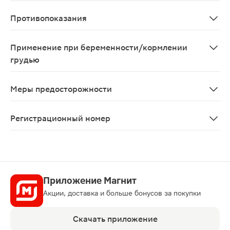
Для приема внутрь суточная доза - 600-900 мг в течен
Противопоказания
Повышенная чувствительность к троксерутину; язвенна
Применение при беременности/кормлении
грудью
Применение в I триместре беременности противопоказ
Меры предосторожности
При лечении поверхностного тромбофлебита или тромб
Регистрационный номер
ЛП-007176
Приложение Магнит
Акции, доставка и больше бонусов за покупки
Скачать приложение