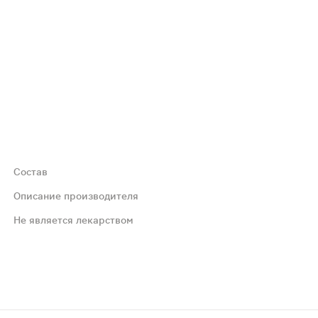
Состав
иэтилцеллюлозы и сбалансированного солевого раствора.
Описание производителя
Не является лекарством
я поверхности роговой оболочки и конъюнктивы. Действ