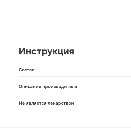
Инструкция
Состав
Протектор тканей глаза на основе сульфатирова
Описание производителя
Оквис раствор-протектор тканей глаза стерильн
Не является лекарством
Нет