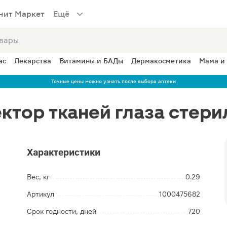
нит Маркет
Ещё
ас
Лекарства
Витамины и БАДы
Дермакосметика
Мама и
Точные цены можно узнать после выбора аптеки
ктор тканей глаза стери
Характеристики
Вес, кг
0.29
Артикул
1000475682
Срок годности, дней
720