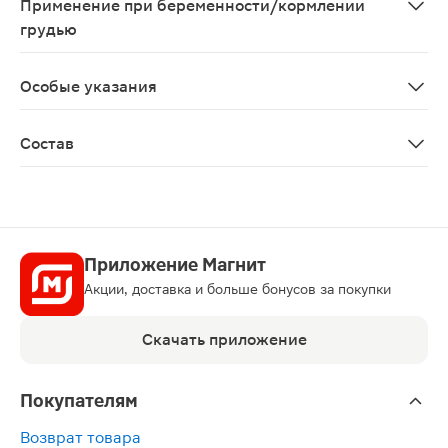
Применение при беременности/кормлении
грудью
Перед применением необходимо проконсультироватьс
Особые указания
Биологически активная добавка к пище. Не является 
Состав
Железо липосомальное (кукурузный крахмал, пирофосф
Приложение Магнит
Акции, доставка и больше бонусов за покупки
Скачать приложение
Покупателям
Возврат товара