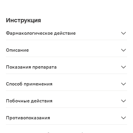
Инструкция
Фармакологическое действие
Железо -важный элемент для кроветворения. Если жел
Описание
Биологически активная добавка, дополнительный исто
Показания препарата
В качестве биологически активной добавки к пище - д
Способ применения
Взрослым - по 1 капсуле в день во время еды. Продол
Побочные действия
Возможны аллергические реакции
Противопоказания
Индивидуальная непереносимость компонентов.