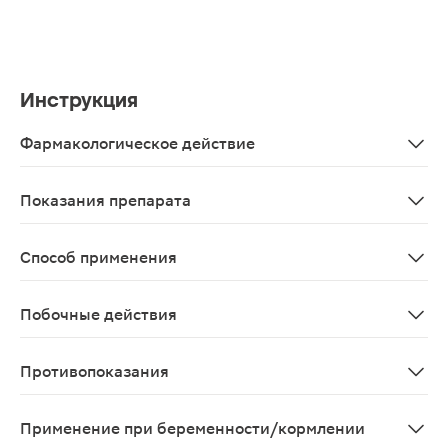
Инструкция
Фармакологическое действие
Зверобой обладает спазмолитическим, сосудорасширя
Показания препарата
В качестве биологически активной добавки к пище - 
Способ применения
1 фильтр-пакет (по 1,5 г) залить 1 стаканом (200 мл) 
Побочные действия
Возможны аллергические реакции.
Противопоказания
Индивидуальная непереносимость компонентов, берем
Применение при беременности/кормлении