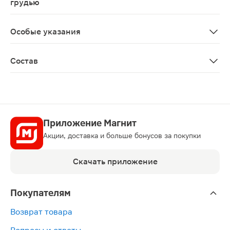
грудью
Противопоказано применение при беременности и в п
Особые указания
Биологически активная добавка к пище Не является 
Состав
Измельчённая трава зверобоя продырявленного, измел
Приложение Магнит
Акции, доставка и больше бонусов за покупки
Скачать приложение
Покупателям
Возврат товара