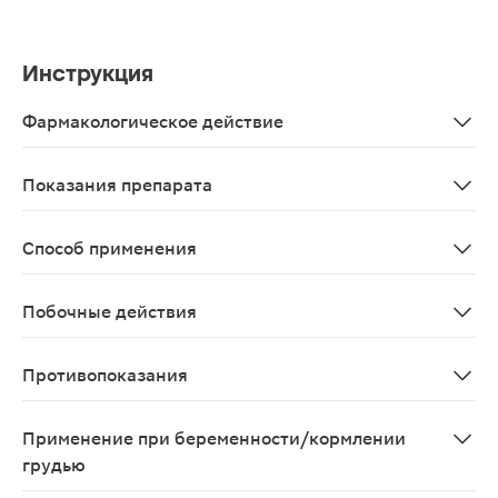
Инструкция
Фармакологическое действие
Витамин С (аскорбиновая кислота) - признанный имму
Показания препарата
В качестве биологически активной добавки к пище - д
Способ применения
Взрослым и детям с 3 лет по 1 чайной ложке (5 мл) 2 р
Побочные действия
Возможны аллергические реакции
Противопоказания
Индивидуальная непереносимость компонентов, берем
Применение при беременности/кормлении
грудью