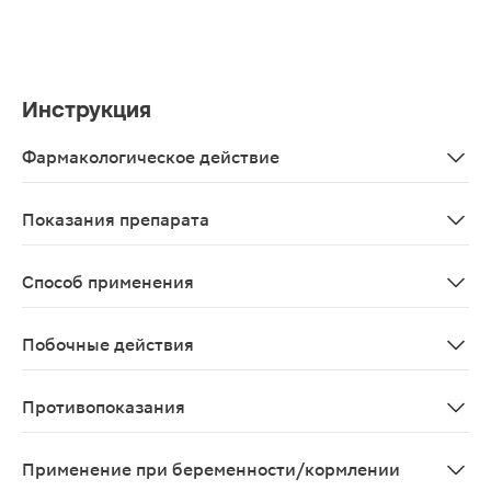
Инструкция
Фармакологическое действие
Костно-мышечная система. Участвует в регуляции фос
Показания препарата
В качестве биологически активной добавки к пище - 
Способ применения
Детям с 3-х лет по 3 капли (0,084 мл) 1 раз в день во 
Побочные действия
Возможны аллергические реакции
Противопоказания
Индивидуальная непереносимость компонентов, берем
Применение при беременности/кормлении