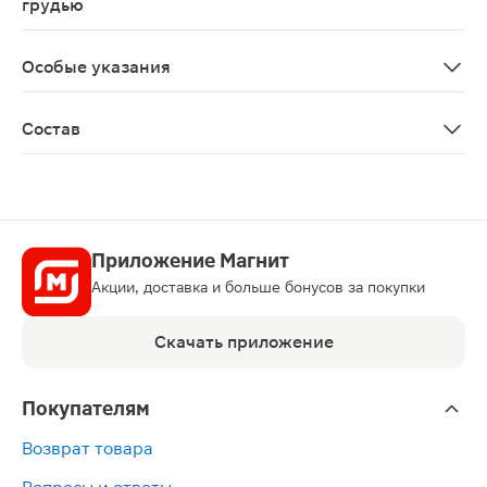
грудью
Противопоказано применение при беременности и в п
Особые указания
Биологически активная добавка к пище. Не является 
Состав
Масло кокосовое рафинированное; холекальциферол.
Приложение Магнит
Акции, доставка и больше бонусов за покупки
Скачать приложение
Покупателям
Возврат товара