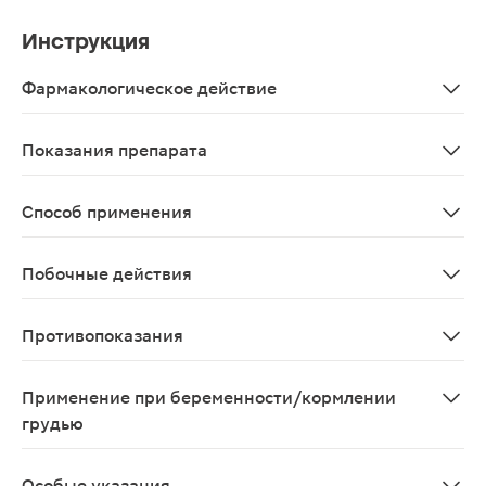
Инструкция
Фармакологическое действие
Цитидин формирует материал, из которого состоят ней
Показания препарата
В качестве биологически активной добавки к пище - и
Способ применения
Взрослым - по 2 таблетки 1 раз в день. Продолжительно
Побочные действия
Возможны аллергические реакции
Противопоказания
Индивидуальная непереносимость компонентов, берем
Применение при беременности/кормлении
грудью
Противопоказано применение при беременности и в п
Особые указания