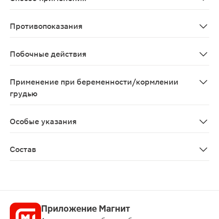
Мужчинам по 1 таблетке, женщинам по 1-2 таблетки 1 р
Противопоказания
Индивидуальная непереносимость компонентов, берем
Побочные действия
Возможны аллергические реакции
Применение при беременности/кормлении
грудью
Противопоказано применение при беременности и в п
Особые указания
Биологически активная добавка к пище. Не является 
Состав
Железа бисглицинат, микрокристаллическая целлюлоза 
Приложение Магнит