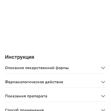
Инструкция
Описание лекарственной формы
Таблетки покрытые оболочкой массой 165мг, 90шт в уп
Фармакологическое действие
Железо - незаменимый минерал для организма. Это вещ
Показания препарата
В качестве биологически активной добавки к пище - д
Способ применения