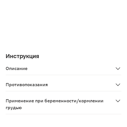
Инструкция
Описание
Биологически активная добавка, оказывающая гепатоп
Противопоказания
см. инструкцию
Применение при беременности/кормлении
грудью
см. инструкцию