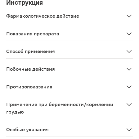
Инструкция
Фармакологическое действие
Компоненты комплекса способствуют: улучшению состо
Показания препарата
Рекомендуется в качестве биологически активной доб
Способ применения
Взрослым по 1-2 капсулы 3 раза в день во время еды.
Побочные действия
Возможны аллергические реакции
Противопоказания
Индивидуальная непереносимость компонентов, берем
Применение при беременности/кормлении
грудью
Противопоказано применение при беременности и в п
Особые указания