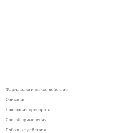
Фармакологическое действие
ета, снижению риска развития простудных заболеваний,
Описание
Показания препарата
ка простудных заболеваний и остеопороза. Улучшает усв
Способ применения
Побочные действия