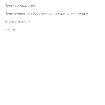
Противопоказания
Применение при беременности/кормлении грудью
Особые указания
Состав
мендуется проконсультироваться с врачом-педиатром.
 сироп (агенты влагоудерживающие); холекальциферол (в