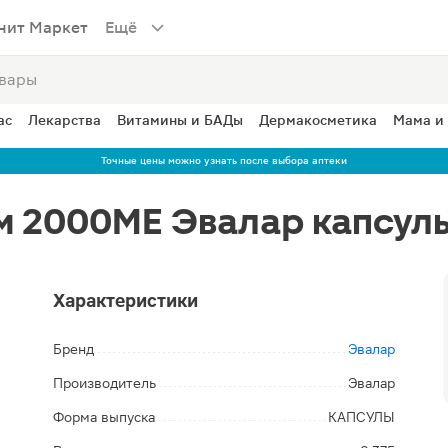
нит Маркет
Ещё
ас
Лекарства
Витамины и БАДы
Дермакосметика
Мама и
Точные цены можно узнать после выбора аптеки
 2000МЕ Эвалар капсулы
Характеристики
Бренд
Эвалар
Производитель
Эвалар
Форма выпуска
КАПСУЛЫ