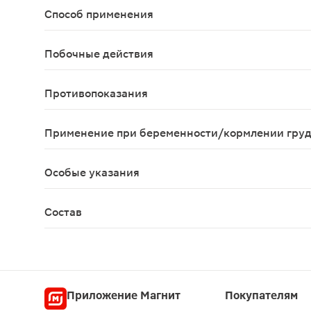
Способ применения
Взрослым - по 1 капсуле 1 раз в день во время е
Побочные действия
Возможны аллергические реакции.
Противопоказания
Индивидуальная непереносимость компонентов, 
Применение при беременности/кормлении гру
Противопоказано применение при беременности 
Особые указания
Биологически активная добавка к пище Не явля
Состав
Масло соевое рафинированное, компоненты капсу
Приложение Магнит
Покупателям