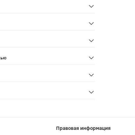
ды. Продолжительность приема - 1 месяц.
беременность, кормление грудью.
дью
и в период грудного вскармливания.
ется лекарственным средством. Перед применением реко
лы (пищевые добавки): желатин, глицерин и сорбитовый
Правовая информация