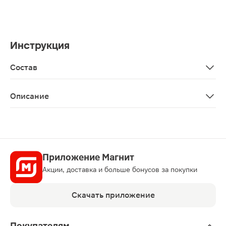
Инструкция
Состав
Aqua, isopropyl myristate, glyceryl stearate, cetearyl аl
Описание
Крем для лица с гиалуроновой кислотой предназначен 
Приложение Магнит
Акции, доставка и больше бонусов за покупки
Скачать приложение
Покупателям