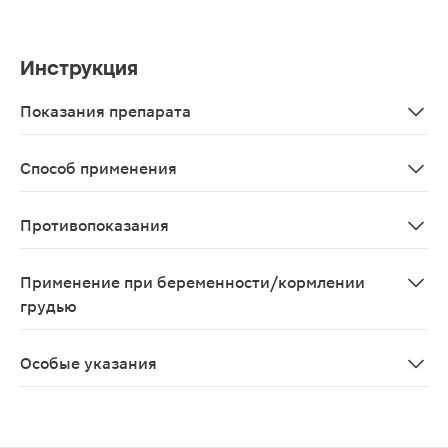
Инструкция
Показания препарата
В качестве биологически активной добавки к пище - до
Способ применения
Взрослым по 3 таблетки в день во время еды, запивая
Противопоказания
Индивидуальная непереносимость компонентов, берем
Применение при беременности/кормлении
грудью
Противопоказан при беременности и в период лактаци
Особые указания
Биологически активная добавка (БАД) к пище Не явля