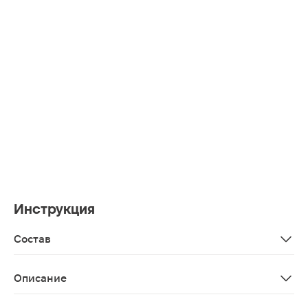
Инструкция
Состав
Aqua, paraffinum liquidum, zinc oxide, isopropyl palmitat
Описание
Крем бережно ухаживает за нежной кожей малыша с пе