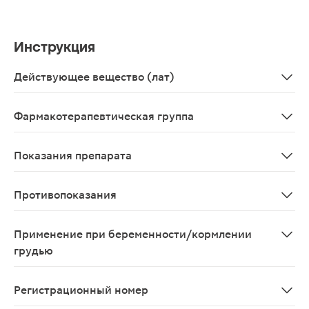
Инструкция
Действующее вещество (лат)
Bromhexinum
Фармакотерапевтическая группа
Отхаркивающее муколитическое средство
Показания препарата
Заболевания дыхательных путей, сопровождающиеся об
Противопоказания
Повышенная чувствительность к бромгексину.
Применение при беременности/кормлении
грудью
Противопоказано применение в I триместре беременнос
Регистрационный номер