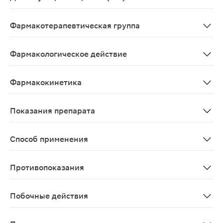
Meloxicamum
Фармакотерапевтическая группа
НПВП для наружного применения.
Фармакологическое действие
НПВП, обладает обезболивающим, противовоспалительн
Фармакокинетика
В экспериментальных исследованиях на кроликах уста
Показания препарата
Симптоматическая терапия остеоартроза, сопровожда
Способ применения
Наружно. Не применять внутрь! Полоску геля длиной ок
Противопоказания
Гиперчувствительность к мелоксикаму и другим компо
Побочные действия
Для препаратов, представляющих собой НПВП для нару