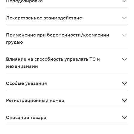
Передозировка
Ввиду низкой системной абсорбции при аппликации 
Лекарственное взаимодействие
Амелотекс® гель не следует применять вместе с друг
Применение при беременности/кормлении
грудью
Применение препарата противопоказано при беременн
Влияние на способность управлять ТС и
механизмами
Амелотекс® гель не оказывает влияния на способност
Особые указания
Необходим контроль врача при назначении геля Амело
Регистрационный номер
ЛП- N(004612)-(РГ-RU)
Описание товара
Гель для наружного применения обладает противовосп