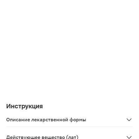
Инструкция
Описание лекарственной формы
Прозрачный или почти прозрачный гель желтого или ж
Действующее вещество (лат)