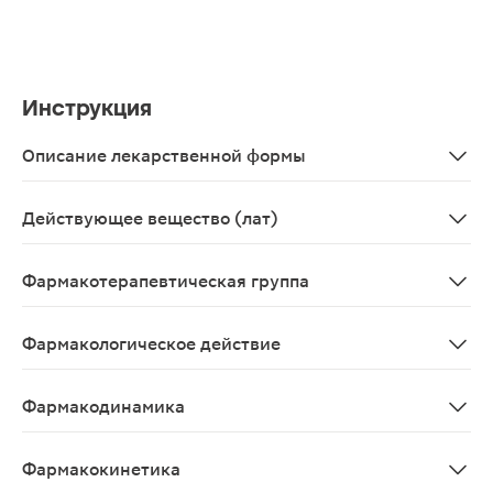
Инструкция
Описание лекарственной формы
Белые или почти белые круглые двояковыпуклые таблетк
Действующее вещество (лат)
Torasemidum
Фармакотерапевтическая группа
Диуретики; "петлевые" диуретики; сульфонамиды
Фармакологическое действие
"Петлевой" диуретик. Основной механизм действия об
Фармакодинамика
Торасемид является «петлевым» диуретиком. Основной
Фармакокинетика