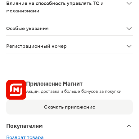
Влияние на способность управлять ТС и
механизмами
В период лечения препаратом Торасемид Канон пацие
Особые указания
Препарат Торасемид Канон следует применять строго 
Регистрационный номер
ЛП-№(001031)-(РГ-RU)
Приложение Магнит
Акции, доставка и больше бонусов за покупки
Скачать приложение
Покупателям
Возврат товара