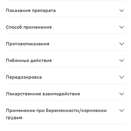
После приема внутрь торасемид всасывается из ЖКТ с 
Показания препарата
Отечный синдром различного генеза, в т.ч. при хрони
Способ применения
Принимают внутрь. В зависимости от показаний доза со
Противопоказания
почечная недостаточность с анурией; хроническая по
Побочные действия
Со стороны обмена веществ: нечасто - гиперхолестери
Передозировка
Симптомы Чрезмерно повышенный диурез, сопровождаю
Лекарственное взаимодействие
При одновременном применении минерало- и глюкокорт
Применение при беременности/кормлении
грудью
Торасемид не обладает тератогенным эффектом и фето