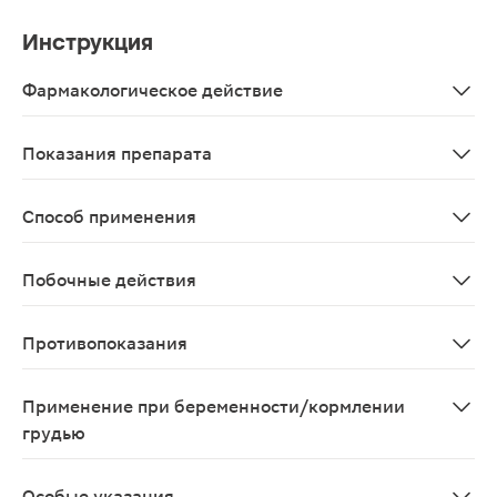
Инструкция
Фармакологическое действие
Омега-3 жирные кислоты: способствуют здоровой рабо
Показания препарата
В качестве биологически активной добавки к пище - д
Способ применения
Взрослым по 1 капсуле 3 раза в день во время еды. П
Побочные действия
Возможны аллергические реакции.
Противопоказания
Индивидуальная непереносимость компонентов, берем
Применение при беременности/кормлении
грудью
Перед применением необходимо проконсультироватьс
Особые указания