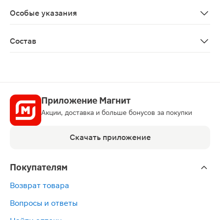
Противопоказано применение при беременности и в п
Особые указания
Биологически активная добавка к пище Не является 
Состав
Аскорбиновая кислота, лактоза, сахар, вода очищенна
Приложение Магнит
Акции, доставка и больше бонусов за покупки
Скачать приложение
Покупателям
Возврат товара
Вопросы и ответы