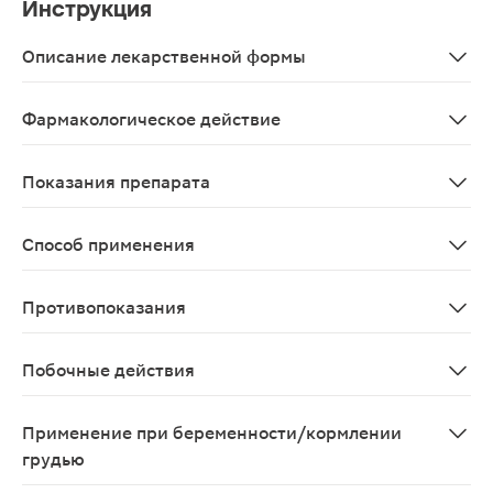
Инструкция
Описание лекарственной формы
Таблетки, покрытые оболочкой, массой 0.8г - 30шт в у
Фармакологическое действие
Обеспечивает поддержание естественного иммунитета,
Показания препарата
В качестве биологически активной добавки к пище - до
Способ применения
Взрослым по 1 таблетке 1 раз в день во время еды Пр
Противопоказания
Индивидуальная непереносимость компонентов БАД, б
Побочные действия
Возможны аллергические реакции.
Применение при беременности/кормлении
грудью