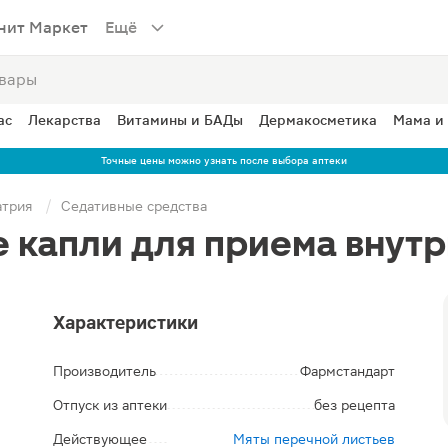
нит Маркет
Ещё
ас
Лекарства
Витамины и БАДы
Дермакосметика
Мама и
Точные цены можно узнать после выбора аптеки
атрия
Седативные средства
капли для приема внутр
Характеристики
Производитель
Фармстандарт
Отпуск из аптеки
без рецепта
Действующее
Мяты перечной листьев