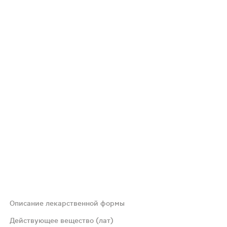
Описание лекарственной формы
ом; допускается наличие взвеси мелких частиц и образо
Действующее вещество (лат)