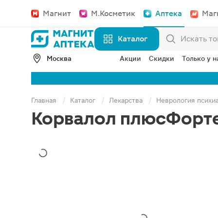
Магнит
М.Косметик
Аптека
Маг
Каталог
Москва
Акции
Скидки
Только у н
Главная
Каталог
Лекарства
Неврология психи
Корвалол плюсФорте 