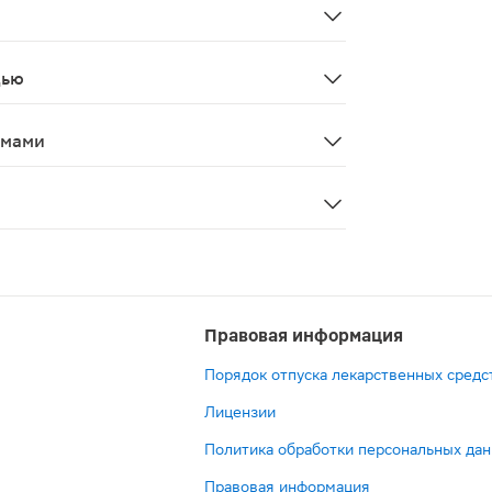
ю нервную систему (седативные, снотворные, нейролепт
дью
и в период грудного вскармливания.
змами
жность при вождении автотранспорта и занятии другим
Правовая информация
Порядок отпуска лекарственных средс
Лицензии
Политика обработки персональных да
Правовая информация