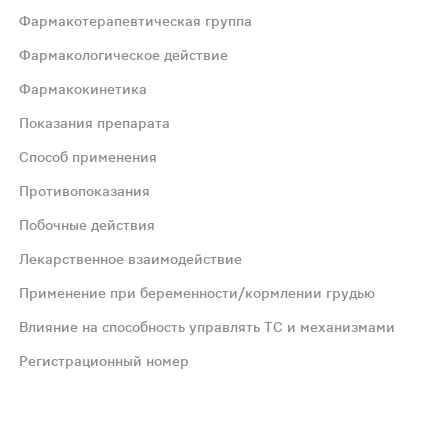
Фармакотерапевтическая группа
Фармакологическое действие
Фармакокинетика
Показания препарата
ое кардиотоническое действие (замедляет ритм и увели
Способ применения
Противопоказания
еме внутрь фенобарбитал всасывается медленно, полность
Побочные действия
Лекарственное взаимодействие
ающихся повышенной раздражительностью, нарушением за
Применение при беременности/кормлении грудью
м количестве (30–50 мл) воды. Разовая доза у взрослых 
Влияние на способность управлять ТС и механизмами
Регистрационный номер
; печеночная порфирия; эрозивно-язвенные поражения ЖКТ
 частота неизвестна - сонливость, слабость, головокруж