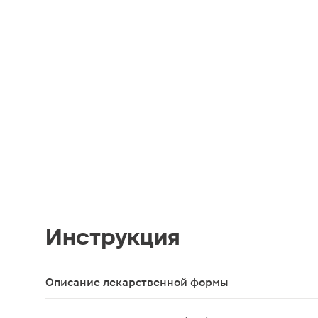
Инструкция
Описание лекарственной формы
Капли для приема внутрь в виде прозрачной жидк